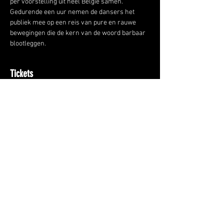
per voorstelling uit heel België samen. 
Gedurende een uur nemen de dansers het 
publiek mee op een reis van pure en rauwe 
bewegingen die de kern van de woord barbaar 
blootleggen.
Tickets
Price
From €18.00 to €20.00
Select Tickets
Dries Verstreepen