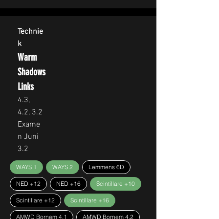
Technie
k
Warm
Shadows
Links
4.3,
4.2, 3.2
Exame
n Juni
3.2
WAYS 1
WAYS 2
Lemmens 6D
NED +12
NED +16
Scintillare +10
Scintillare +12
Scintillare +16
AMWD Bornem 4.1
AMWD Bornem 4.2