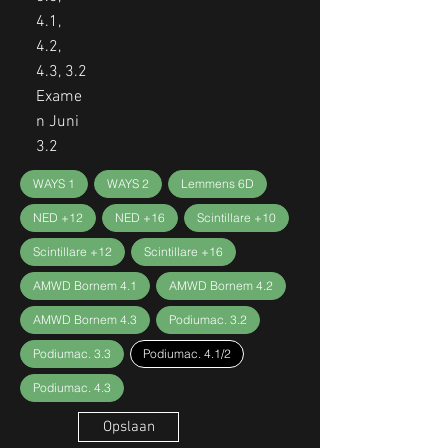
4.1,
4.2,
4.3, 3.2
Exame
n Juni
3.2
WAYS 1
WAYS 2
Lemmens 6D
NED +12
NED +16
Scintillare +10
Scintillare +12
Scintillare +16
AMWD Bornem 4.1
AMWD Bornem 4.2
AMWD Bornem 4.3
Podiumac. 3.2
Podiumac. 3.3
Podiumac. 4.1/2
Podiumac. 4.3
Opslaan