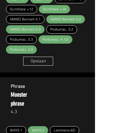
Scintillare +12
Scintillare +16
AMWD Bornem 4.1
AMWD Bornem 4.2
AMWD Bornem 4.3
Podiumac. 3.2
Podiumac. 3.3
Podiumac. 4.1/2
Podiumac. 4.3
Opslaan
Phrase
Monster
phrase
4.3
WAYS 1
WAYS 2
Lemmens 6D