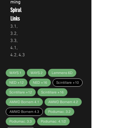
ming
Spiral
Links
3.1,
3.2,
3.3,
4.1,
4.2, 4.3
WAYS 1
WAYS 2
Lemmens 6D
NED +12
NED +16
Scintillare +10
Scintillare +12
Scintillare +16
AMWD Bornem 4.1
AMWD Bornem 4.2
AMWD Bornem 4.3
Podiumac. 3.2
Podiumac. 3.3
Podiumac. 4.1/2