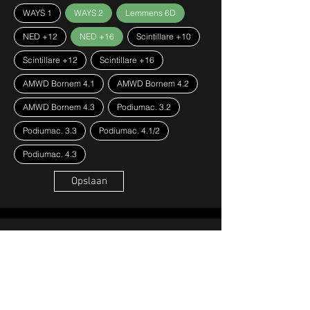
WAYS 1
WAYS 2
Lemmens 6D
NED +12
NED +16
Scintillare +10
Scintillare +12
Scintillare +16
AMWD Bornem 4.1
AMWD Bornem 4.2
AMWD Bornem 4.3
Podiumac. 3.2
Podiumac. 3.3
Podiumac. 4.1/2
Podiumac. 4.3
Opslaan
Phrase
Crazy
4.3
Exame