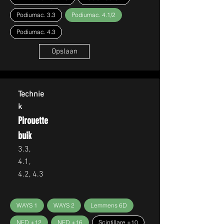
Podiumac. 3.3
Podiumac. 4.1/2
Podiumac. 4.3
Opslaan
Technie
k
Pirouette
buik
3.3,
4.1,
4.2, 4.3
WAYS 1
WAYS 2
Lemmens 6D
NED +12
NED +16
Scintillare +10