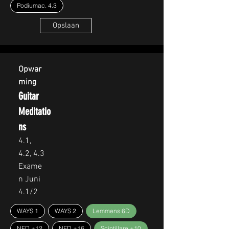
Podiumac. 4.3
Opslaan
Opwar
ming
Guitar
Meditatio
ns
4.1,
4.2, 4.3
Exame
n Juni
4.1/2
WAYS 1
WAYS 2
Lemmens 6D
NED +12
NED +16
Scintillare +10