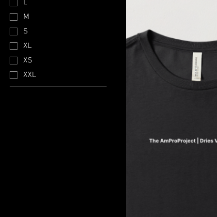
L
M
S
XL
XS
XXL