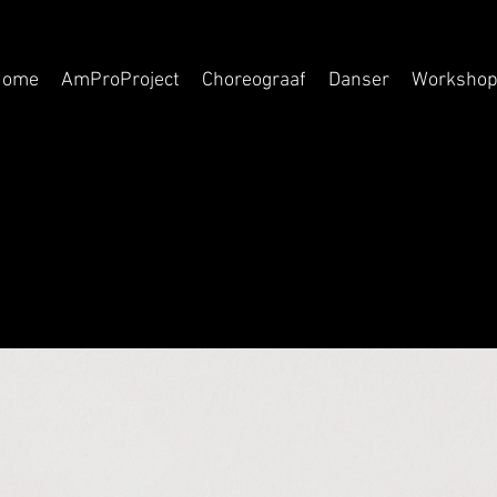
Home
AmProProject
Choreograaf
Danser
Worksho